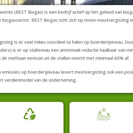
ente (BEST Biogas) is een bedrijf actief op het gebied van bioga
de biogassector. BEST Biogas richt zich op mono-mestvergisting in
sting is er veel milieu voordeel te halen op boerderijniveau. Do
ders) is er op stalniveau een ammoniak reductie haalbaar van mi
 de methaan emissie uit de stallen neemt met minimaal 60% af.
 emissies op boerderijniveau levert mestvergisting ook een posi
et verdienmodel van de onderneming.